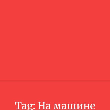
Азия
Европа
Путешествия
Путеводител
Tag:
На машине