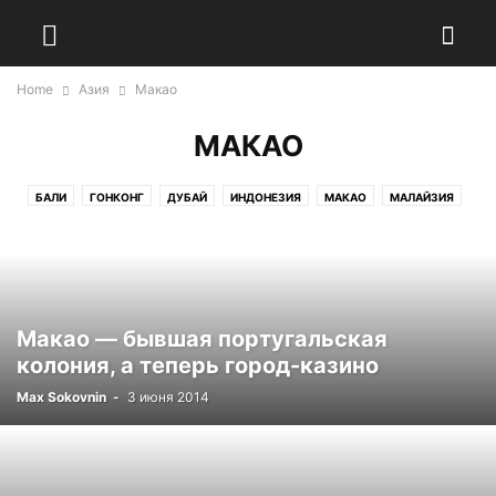
Home
Азия
Макао
МАКАО
БАЛИ
ГОНКОНГ
ДУБАЙ
ИНДОНЕЗИЯ
МАКАО
МАЛАЙЗИЯ
СИНГАПУР
ТАИЛАНД
ТУРЦИЯ
ШРИ-ЛАНКА
Макао — бывшая португальская
колония, а теперь город-казино
Max Sokovnin
-
3 июня 2014