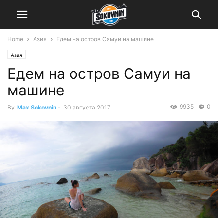
Home
Азия
Едем на остров Самуи на машине
Азия
Едем на остров Самуи на
машине
9935
0
By
Max Sokovnin
-
30 августа 2017