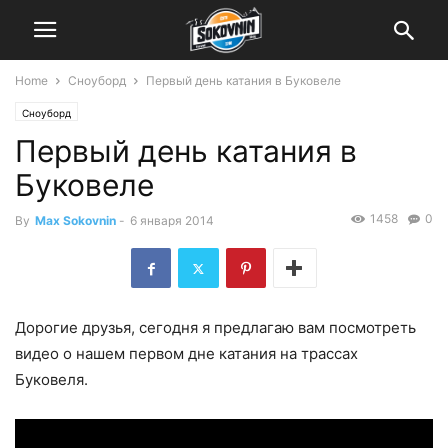
Home
Сноуборд
Первый день катания в Буковеле
Сноуборд
Первый день катания в
Буковеле
1458
0
By
Max Sokovnin
-
6 января 2014
Дорогие друзья, сегодня я предлагаю вам посмотреть
видео о нашем первом дне катания на трассах
Буковеля.