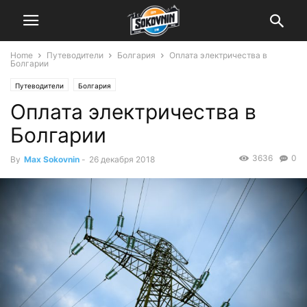
Home
Путеводители
Болгария
Оплата электричества в
Болгарии
Путеводители
Болгария
Оплата электричества в
Болгарии
3636
0
By
Max Sokovnin
-
26 декабря 2018