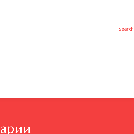
и
Search
гарии