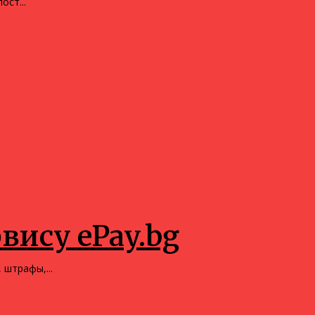
ост...
вису ePay.bg
 штрафы,...