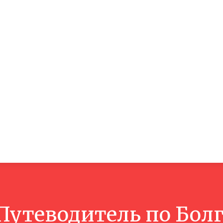
Азия
Европа
Путешествия
Путеводител
Путеводитель по Бол