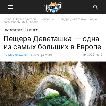
Home
Путеводители
Болгария
Пещера Деветашка — одна из
самых больших в Европе
Путеводители
Болгария
Пещера Деветашка — одна
из самых больших в Европе
3026
0
By
Max Sokovnin
-
4 октября 2019