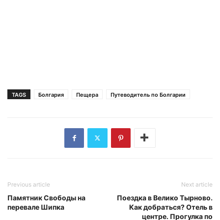
TAGS
Болгария
Пещера
Путеводитель по Болгарии
Previous article
Next article
Памятник Свободы на
Поездка в Велико Тырново.
перевале Шипка
Как добраться? Отель в
центре. Прогулка по