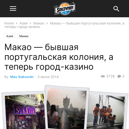
Home
Азия
Макао
Макао — бывшая португальская колония, а
теперь город-казино
Азия
Макао
Макао — бывшая
португальская колония, а
теперь город-казино
3726
0
By
Max Sokovnin
-
3 июня 2014