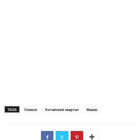
TAGS
Гонконг
Китайский квартал
Макао