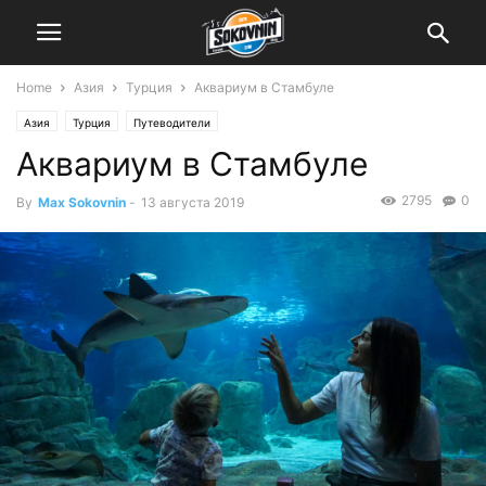
Home
Азия
Турция
Аквариум в Стамбуле
Азия
Турция
Путеводители
Аквариум в Стамбуле
2795
0
By
Max Sokovnin
-
13 августа 2019