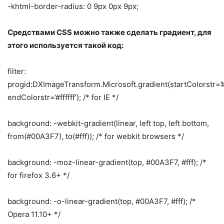
-khtml-border-radius: 0 9px 0px 9px;
Средствами CSS можно также сделать градиент, для
этого используется такой код:
filter:
progid:DXImageTransform.Microsoft.gradient(startColorstr=’
endColorstr=’#ffffff’); /* for IE */
background: -webkit-gradient(linear, left top, left bottom,
from(#00A3F7), to(#fff)); /* for webkit browsers */
background: -moz-linear-gradient(top, #00A3F7, #fff); /*
for firefox 3.6+ */
background: -o-linear-gradient(top, #00A3F7, #fff); /*
Opera 11.10+ */