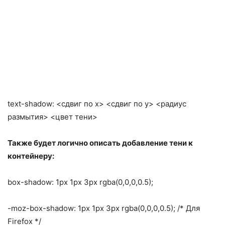
text-shadow: <сдвиг по x> <сдвиг по у> <радиуc
размытия> <цвет тени>
Также будет логично описать добавление тени к
контейнеру:
box-shadow: 1px 1px 3px rgba(0,0,0,0.5);
-moz-box-shadow: 1px 1px 3px rgba(0,0,0,0.5); /* Для
Firefox */