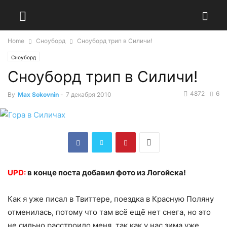
Home
Сноуборд
Сноуборд трип в Силичи!
Сноуборд
Сноуборд трип в Силичи!
4872
6
By
Max Sokovnin
-
7 декабря 2010
UPD:
в конце поста добавил фото из Логойска!
Как я уже писал в Твиттере, поездка в Красную Поляну
отменилась, потому что там всё ещё нет снега, но это
не сильно расстроило меня, так как у нас зима уже