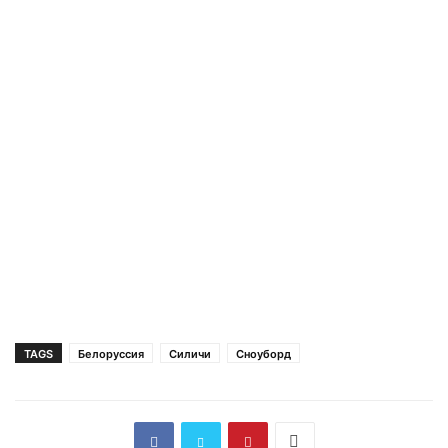
TAGS
Белоруссия
Силичи
Сноуборд