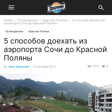
Home
Путеводители
Красная Поляна
5 способов доехать из
аэропорта Сочи до Красной Поляны
Путеводители
Красная Поляна
5 способов доехать из
аэропорта Сочи до Красной
Поляны
4371
0
By
Max Sokovnin
-
13 октября 2017