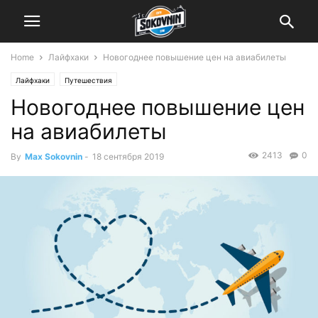
Home
Лайфхаки
Новогоднее повышение цен на авиабилеты
Лайфхаки
Путешествия
Новогоднее повышение цен
на авиабилеты
2413
0
By
Max Sokovnin
-
18 сентября 2019