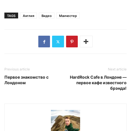
TAGS
Англия
Видео
Манчестер
Previous article
Next article
Первое знакомство с
HardRock Cafe в Лондоне —
Лондоном
первое кафе известного
брэнда!