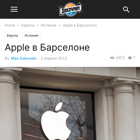
Home
Европа
Испания
Apple в Барселоне
Европа
Испания
Apple в Барселоне
4672
1
By
Max Sokovnin
-
2 апреля 2013