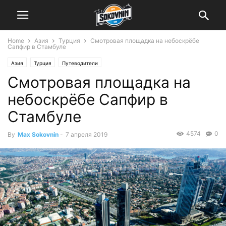
Home
Азия
Турция
Смотровая площадка на небоскрёбе
Сапфир в Стамбуле
Азия
Турция
Путеводители
Смотровая площадка на
небоскрёбе Сапфир в
Стамбуле
4574
0
By
Max Sokovnin
-
7 апреля 2019