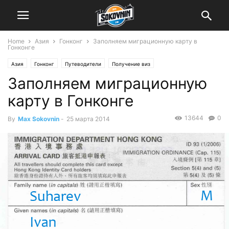
Home
Азия
Гонконг
Заполняем миграционную карту в
Гонконге
Азия
Гонконг
Путеводители
Получение виз
Заполняем миграционную
карту в Гонконге
13644
0
By
Max Sokovnin
-
25 марта 2014